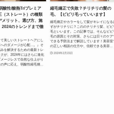
弱酸性/酸熱Tr/プレミア
縮毛矯正で失敗？チリチリの髪の
正（ストレート）の種類
毛、【ビビリ毛っていいます】
デメリット、選び方、施
縮毛矯正やカラーをして髪がキレイになる
2024のトレンドまで徹
ずがチリチリに？こののチリチリ髪、ビビ
毛といいます。この記事では、そんなビビ
毛の原因とその対策、さらには日々のケア
して美しいストレートヘアにし
できる予防法まで解説しています！美容室
髪へのダメージが心配…。』そ
の正しい相談の仕方や、信頼できる美容...
悩みを解決するための最新トレ
2024年2月15日
クが、2024年にはさらに進化
ダメージレスで自然な仕上がり
の声に応え、弱酸性縮毛矯...