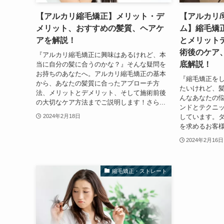
【アルカリ縮毛矯正】メリット・デ
【アルカリ/
メリット、おすすめの髪質、ヘアケ
ム】縮毛矯
アを解説！
とメリット
術後のケア、
『アルカリ縮毛矯正に興味はあるけれど、本
底解説！
当に自分の髪に合うのかな？』そんな疑問を
お持ちのあなたへ。アルカリ縮毛矯正の基本
『縮毛矯正を
から、あなたの髪質に合ったアプローチ方
たいけれど、
法、メリットとデメリット、そして施術前後
んなあなたの
の大切なケア方法までご説明します！さら...
ンドとテクニッ
しています。
2024年2月18日
を求めるお客様
2024年2月16日
縮毛矯正・ストレート