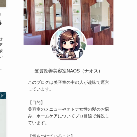
リ
解
せ
ア
酸
い
.
髪質改善美容室NAOS（ナオス）
このブログは美容室の中の人が趣味で運営
しています。
ート
【目的】
美容室のメニューやオトナ女性の髪のお悩
み、ホームケアについてプロ目線で解説し
ています。
【気をつけていること】