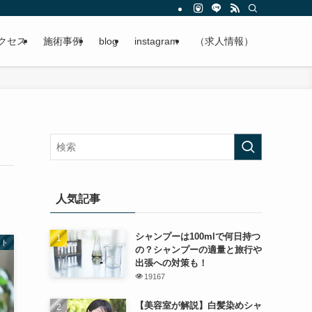
クセス
施術事例
blog
instagram
（求人情報）
人気記事
シャンプーは100mlで何日持つ
ート
の？シャンプーの適量と旅行や
出張への対策も！
19167
【美容室が解説】白髪染めシャ