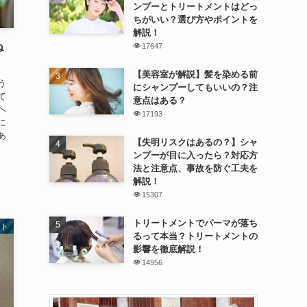
ンプーとトリートメントはどっ
ちがいい？選び方やポイントを
解説！
ね
17647
【美容室が解説】髪を染める前
う
にシャンプーしてもいいの？注
て
意点はある？
ヘ
17193
に
あ
【失明リスクはあるの？】シャ
ンプーが目に入ったら？対応方
法と注意点、事故を防ぐ工夫を
解説！
15307
トリートメントでパーマが落ち
ート
るって本当？トリートメントの
影響を徹底解説！
14956