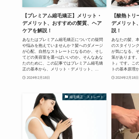
【プレミアム縮毛矯正】メリット・
【酸熱トリ
デメリット、おすすめの髪質、ヘア
デメリット、
ケアを解説！
説！
あなたはプレミアム縮毛矯正についての疑問
あなたの髪、
や悩みを抱えていませんか？髪へのダメージ
のスタイリン
が心配、自然なストレートになるのか、そし
が気になる、
てどの美容室を選べばいいのか。そんなあな
策があります
たのために、この記事ではプレミアム縮毛矯
ト』です。こ
正の基本から、メリット・デメリット、...
トの基本原理か
2024年2月18日
2024年2月18日
縮毛矯正・ストレート