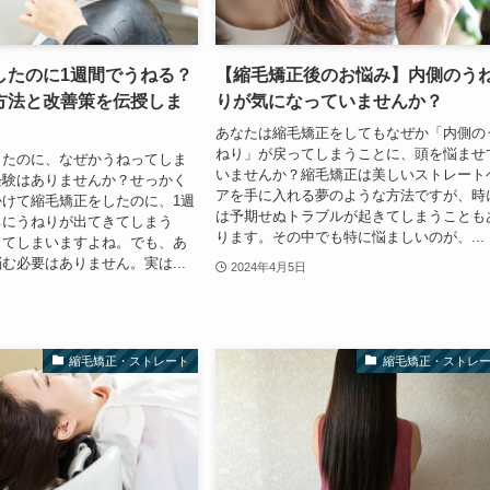
したのに1週間でうねる？
【縮毛矯正後のお悩み】内側のう
方法と改善策を伝授しま
りが気になっていませんか？
あなたは縮毛矯正をしてもなぜか「内側の
ねり」が戻ってしまうことに、頭を悩ませ
したのに、なぜかうねってしま
いませんか？縮毛矯正は美しいストレート
経験はありませんか？せっかく
アを手に入れる夢のような方法ですが、時
けて縮毛矯正をしたのに、1週
は予期せぬトラブルが起きてしまうことも
ちにうねりが出てきてしまう
ります。その中でも特に悩ましいのが、...
してしまいますよね。でも、あ
む必要はありません。実は...
2024年4月5日
縮毛矯正・ストレート
縮毛矯正・ストレ