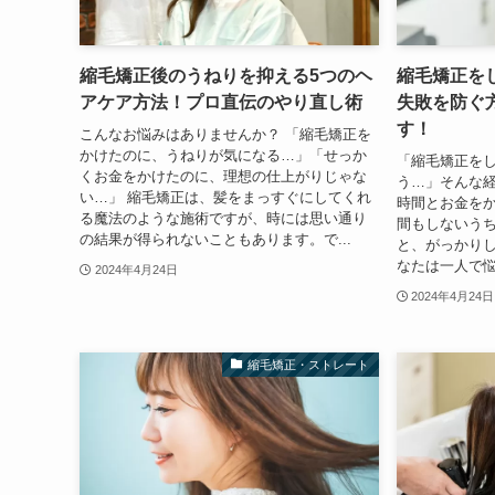
縮毛矯正後のうねりを抑える5つのヘ
縮毛矯正を
アケア方法！プロ直伝のやり直し術
失敗を防ぐ
す！
こんなお悩みはありませんか？ 「縮毛矯正を
かけたのに、うねりが気になる…」「せっか
「縮毛矯正を
くお金をかけたのに、理想の仕上がりじゃな
う…」そんな
い…」 縮毛矯正は、髪をまっすぐにしてくれ
時間とお金をか
る魔法のような施術ですが、時には思い通り
間もしないう
の結果が得られないこともあります。で...
と、がっかり
なたは一人で悩
2024年4月24日
2024年4月24日
縮毛矯正・ストレート