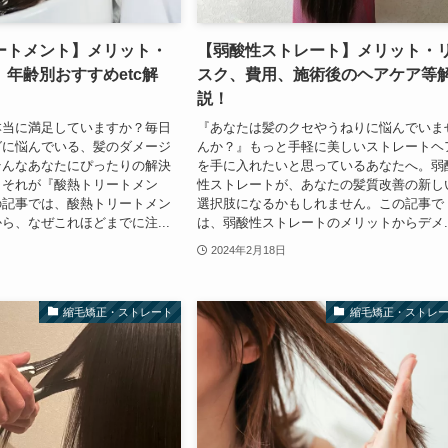
ートメント】メリット・
【弱酸性ストレート】メリット・
年齢別おすすめetc解
スク、費用、施術後のヘアケア等
説！
本当に満足していますか？毎日
『あなたは髪のクセやうねりに悩んでいま
グに悩んでいる、髪のダメージ
んか？』もっと手軽に美しいストレートヘ
そんなあなたにぴったりの解決
を手に入れたいと思っているあなたへ。弱
。それが『酸熱トリートメン
性ストレートが、あなたの髪質改善の新し
の記事では、酸熱トリートメン
選択肢になるかもしれません。この記事で
ら、なぜこれほどまでに注...
は、弱酸性ストレートのメリットからデメ..
2024年2月18日
縮毛矯正・ストレート
縮毛矯正・ストレ