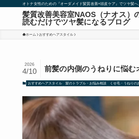
オトナ女性のための『オーダメイド髪質改善×頭皮ケア』でツヤ髪へ
髪質改善美容室NAOS（ナオス）
読むだけでツヤ髪になるブログ
ホーム
おすすめヘアスタイル
2026
前髪の内側のうねりに悩む
4/10
おすすめヘアスタイル
髪のトラブル・お悩み相談
くせ毛・うねりの