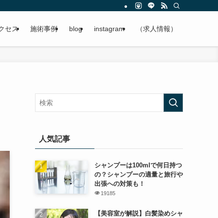
クセス
施術事例
blog
instagram
（求人情報）
人気記事
シャンプーは100mlで何日持つ
の？シャンプーの適量と旅行や
出張への対策も！
19185
【美容室が解説】白髪染めシャ