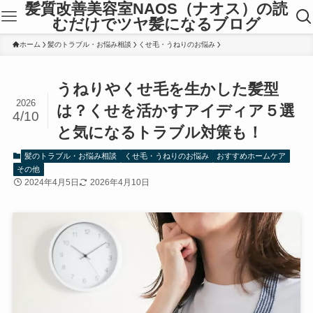
髪質改善美容室NAOS（ナオス）の読
むだけでツヤ髪になるブログ
ホーム
髪のトラブル・お悩み相談
くせ毛・うねりのお悩み
うねりやくせ毛を生かした髪型
2026
は？くせを活かすアイディア５選
4/10
と気になるトラブル対策も！
髪のトラブル・お悩み相談
くせ毛・うねりのお悩み
おすすめホームケア
その他
2024年4月5日
2026年4月10日